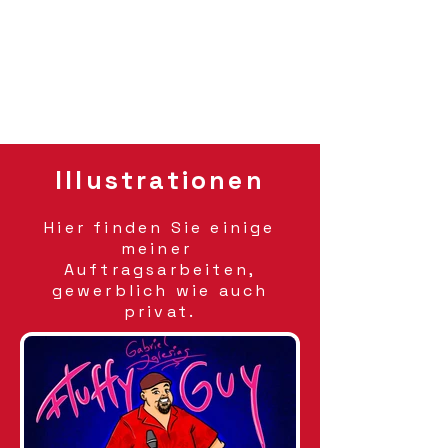
Illustrationen
Hier
finden Sie einige
meiner
Auftragsarbeiten,
gewerblich wie auch
privat.